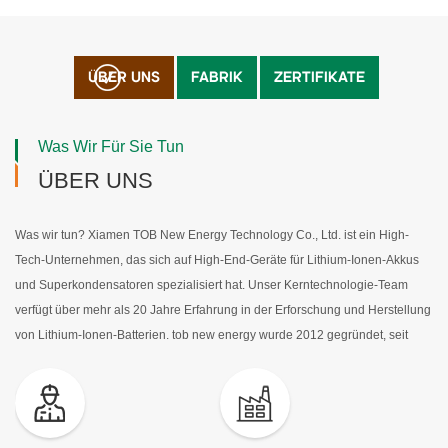
ÜBER UNS
FABRIK
ZERTIFIKATE
BATTERIE-PRODUKTIONSLINIE
WEITERLESEN
Was Wir Für Sie Tun
ÜBER UNS
Was wir tun? Xiamen TOB New Energy Technology Co., Ltd. ist ein High-
Tech-Unternehmen, das sich auf High-End-Geräte für Lithium-Ionen-Akkus
und Superkondensatoren spezialisiert hat. Unser Kerntechnologie-Team
verfügt über mehr als 20 Jahre Erfahrung in der Erforschung und Herstellung
von Lithium-Ionen-Batterien. tob new energy wurde 2012 gegründet, seit
jeher haben wir uns auf die Entwicklung und den Betrieb von Lithium-Ionen-
Batterien und deren Peripherieprodukten konzentriert. Wir bieten
fortschrittliche Ausrüstung und Materialien, professionelle und erfahrene
Technologie zur Herstellung von Batterien und umfassende Lösungen für