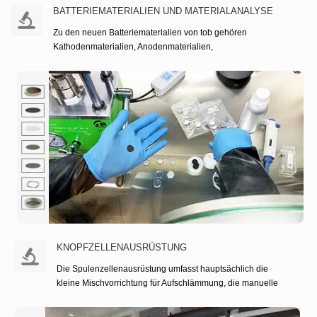
BATTERIEMATERIALIEN UND MATERIALANALYSE
Zu den neuen Batteriematerialien von tob gehören
Kathodenmaterialien, Anodenmaterialien,
Gehäusematerialien, Batteriestromsammler, leitfähige
Materialien, Graphen und Graphitoxid, Bindemittel,
Batterielaschen, Batterietrenner und -band,
Aluminiumlaminatfolie, Elektrolyt, Verpackungsmaterialien,
poröse Metallschaummaterialien , Nanomaterialien und
viele andere.
BATTERIEMATERIALIEN UND M
WEITERLESEN
KNOPFZELLENAUSRÜSTUNG
Die Spulenzellenausrüstung umfasst hauptsächlich die
kleine Mischvorrichtung für Aufschlämmung, die manuelle
Folienbeschichtungsmaschine, den Elektrodenschneider,
die Elektrodenpressmaschine und die Crimpmaschine für