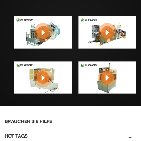
Herstellung von Lithium-Ionen-, Natrium-Ionen-
stören. Sobald Kostenparität erreicht ist, wird
und Festkörperbatterien. TOB NEW ENERGY
Na-Ionen klare Vorteile in Anwendungen haben,
bedankt sich herzlich für die professionelle
die weniger empfindlich auf Energiedichte
Unterstützung durch die Agricultural B...
reagieren: stationäre Speicher, Zweiräder,
Start-Stopp-Stromversorgungen und
Ähnliches. Darüber hinaus ist China laut CBC
Metal Network bei etwa 70 % s...
BRAUCHEN SIE HILFE
HOT TAGS