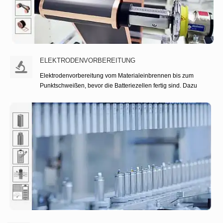
gewalzt. Dann Leitkleberbeschichtung auf der
Stromableiterfolie und Trocknung. Der letzte
laminierte den trockenen Elektrodenfilm und die
Stromkollektorfolie zusammen, um die fertige
trockene Elektrode zu erhalten.
ELEKTRODENVORBEREITUNG
Elektrodenvorbereitung vom Materialeinbrennen bis zum
Punktschweißen, bevor die Batteriezellen fertig sind. Dazu
gehören das Mischen von Schlämmen, das Testen von
Schlämmen, die Elektrodenbeschichtung, die
Elektrodenwalzpresse, das Einkerben und das Schweißen
von Batterielaschen.
ELEKTRODENVORBEREITUNG
WEITERLESEN