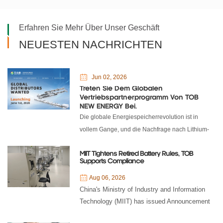
Erfahren Sie Mehr Über Unser Geschäft
NEUESTEN NACHRICHTEN
Jun 02, 2026
Treten Sie Dem Globalen
Vertriebspartnerprogramm Von TOB
NEW ENERGY Bei.
Die globale Energiespeicherrevolution ist in
vollem Gange, und die Nachfrage nach Lithium-
Ionen-, Festkörper-, Natrium-Ionen- und
Superkondensatortechnologien steigt rasant. Von
MIIT Tightens Retired Battery Rules, TOB
Supports Compliance
Forschungslaboren bis hin zu Gigafabriken
Aug 06, 2026
benötigen Batteriehersteller zuverlässige,
China's Ministry of Industry and Information
ingenieurtechnisch fundierte Anlagen und
Technology (MIIT) has issued Announcement
schlüsselfertige Lösungen. Mit 24 Jahren
No. 20 of 2026, repealing and revising policies
fundierter Branchenexpertise und als Maßstab auf