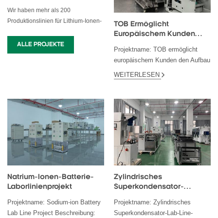
Wir haben mehr als 200
Produktionslinien für Lithium-Ionen-
TOB Ermöglicht
Batterien und Superkondensatoren
Europäischem Kunden
für Unternehmen in den USA,
Den Aufbau Einer
ALLE PROJEKTE
Projektname: TOB ermöglicht
Europa, Russland, Indien, Korea,
Automatisierten
europäischem Kunden den Aufbau
Massenproduktionsbasis
Südostasien, Australien und
einer automatisierten
Für Hochflexible Lithium-
Südamerika entwickelt.
WEITERLESEN
Massenproduktionsbasis für
Ionen- Und Natrium-Ionen-
hochflexible Lithium-Ionen- und
Pouchzellen Mit Einer
Kapazität Von 5 MWh
Natrium-Ionen-Pouchzellen mit
einer Kapa...
Natrium-Ionen-Batterie-
Zylindrisches
Laborlinienprojekt
Superkondensator-
Laborlinienprojekt In
Projektname: Sodium-ion Battery
Projektname: Zylindrisches
Europa
Lab Line Project Beschreibung:
Superkondensator-Lab-Line-