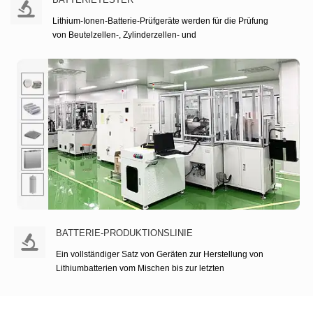
Lithium-Ionen-Batterie-Prüfgeräte werden für die Prüfung
von Beutelzellen-, Zylinderzellen- und
Münzzellenparametern verwendet. Sie können die
Spannung, die Lebensdauer, die Kapazität und den
Widerstand prüfen.
BATTERIETESTER
WEITERLESEN
BATTERIE-PRODUKTIONSLINIE
Ein vollständiger Satz von Geräten zur Herstellung von
Lithiumbatterien vom Mischen bis zur letzten
Testausrüstung, einschließlich manueller Maschinen,
halbautomatischer Batteriemaschinen und
vollautomatischer Batteriemaschinen.