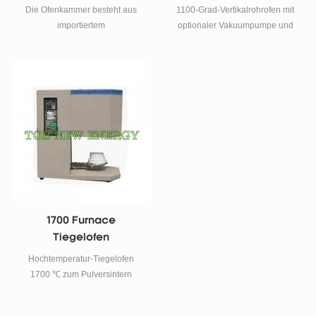
Die Ofenkammer besteht aus
1100-Grad-Vertikalrohrofen mit
importiertem
optionaler Vakuumpumpe und
Aluminiumoxidfasermaterial mit
Quarzrohrdurchmesser 50 *
einem einzigartigen Design, das
1000 mm Spezifikationen das
langlebig ist, eine gute
tob-vtl1100vertikalrohrofen
Wärmedämmleistung aufweist
nimmt elektrischen
und nicht zusammenbricht. Das
Widerstandsdraht als
Heizelement besteht aus einem
Heizelement mit schnellem
Silizium-Molybdän-Stab, was
Temperaturanstieg auf. (bis zu
seine Lebensdauer erheblich
1000 Grad innerhalb von 20
verlängert.
Minuten). Programmierbare
Temperaturregler mit 40
Segmenten und 6 Gruppen zur
PID-Einstellung. Dieser
1700 Furnace
Laborrohrofen ist die ideale
Tiegelofen
Laborausrüstung für
Universitäten,
Hochtemperatur-Tiegelofen
Forschungsinstitute, Industrie-
1700 ℃ zum Pulversintern
und Bergbauunternehmen, um
Spezifikationen Dieser
Hochtemperatur-
Schmelztiegelofen verwendet