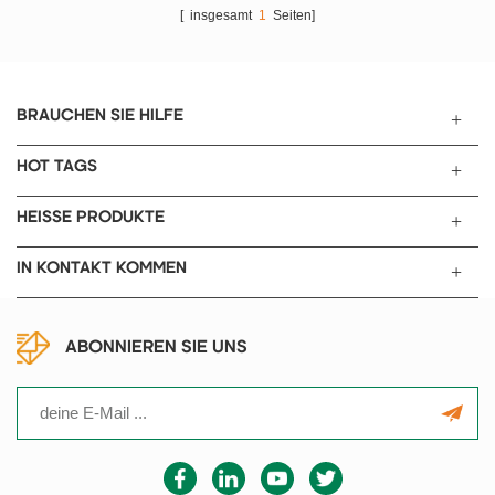
Atmosphärensintern,
Silizium-Molybdän-Stäbe als
[ insgesamt
1
Seiten]
Atmosphärenreduzierung,
Heizelement und verwendet ein
experimentelles cvd-Glühen und
intelligentes
Vakuumglühen durchzuführen,
Temperaturregelungsinstrument
beispielsweise zur Herstellung
vom Typ 708p und ein doppeltes
BRAUCHEN SIE HILFE
von Nanomaterialien und
Rhodium-Platin-Thermoelement,
Filmen. Modell- Schlauchgröße
um die Innentemperatur der
HOT TAGS
Leistung Stromspannung
Ofentemperaturmessung und die
Heizzone Länge max heizung
automatische Regelung
HEISSE PRODUKTE
Temperatur tob-vtl1100-i ~ 50 *
einzustellen. Dieser
1000 mm 2.5kw AC110V / 220V
Schmelzofen hat eine maximale
IN KONTAKT KOMMEN
450mm 1100 ℃ tob-vtl1100-ii
Temperatur von 1700 ° C für das
Φ70 * 1000mm 4kw tob-vtl1100-
Hochtemperatursintern. Modell-
ii 100 * 1000 mm 7kw
1700 ℃ Tiegelofen tob-lcf-1700c
Heizkörper elektrischer
Heizmodus Silizium-Molybdän-
ABONNIEREN SIE UNS
Widerstandsdraht
Stabheizung Ofen effektive
Temperaturregler 40
Größe 200 * 180 mm
Programmtemperiersystem, mit
Arbeitstemperatur ≤1700 ℃
Übertemperatur, versehentlich
Maximale Temperatur 1700 ℃
kaputt p Rotationsfunktion, 6
Temperaturanstiegsgeschwindig
Gruppen von PID-Anpassung
keit 10 l / min