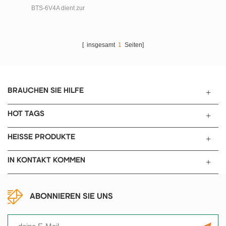
BTS-6V4A dient zur
Qualitätserkennung von
Powerbanks. Er kann die
Kapazität, Spannung und
[ insgesamt
1
Seiten]
Lebensdauer der Powerbank mit
angeschlossenem Computer
testen.
BRAUCHEN SIE HILFE
HOT TAGS
HEISSE PRODUKTE
IN KONTAKT KOMMEN
ABONNIEREN SIE UNS