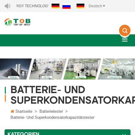
 ENERGY TECHNOLOGY CO., LTD..
Deutsch
BATTERIE- UND
SUPERKONDENSATORKAP
Startseite
>
Batterietester
>
Batterie- Und Superkondensatorkapazitätstester
KATEGORIEN