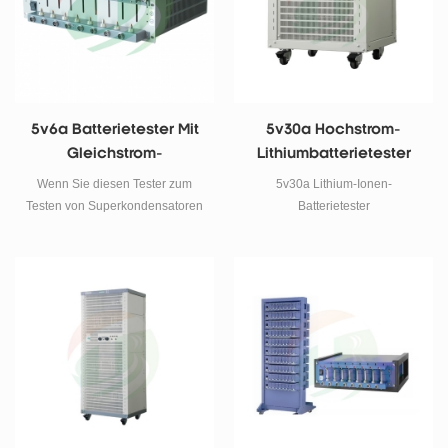
5v6a Batterietester Mit
5v30a Hochstrom-
Gleichstrom-
Lithiumbatterietester
Widerstandstestfunktio
Wenn Sie diesen Tester zum
5v30a Lithium-Ionen-
N
Testen von Superkondensatoren
Batterietester
verwenden, wählen Sie bitte das
Modell tob-ct-4008-s1-f mit einer
minimalen Entladespannung
von bis zu 0 V, das für
Superkondensatoren, Ni-MH-
Akkus, Nickel-Chrom-Akkus usw.
geeignet ist Art von Akku-Test.