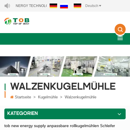
 NEW ENERGY TECHNOLOGY CO., LTD..
Deutsch
WALZENKUGELMÜHLE
Startseite
>
Kugelmühle
>
Walzenkugelmühle
KATEGORIEN
tob new energy supply anpassbare rollkugelmühlen
Schleifer