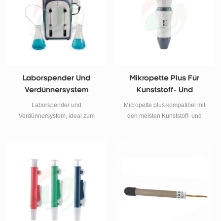
Laborspender Und
Mikropette Plus Für
Verdünnersystem
Kunststoff- Und
Glaspipetten Von 0,1 Bis
Laborspender und
Micropette plus kompatibel mit
100 Ml
Verdünnersystem, ideal zum
den meisten Kunststoff- und
Spenden und Verdünnen von
Glaspipetten von 0,1 bis 100 ml
Anwendungen