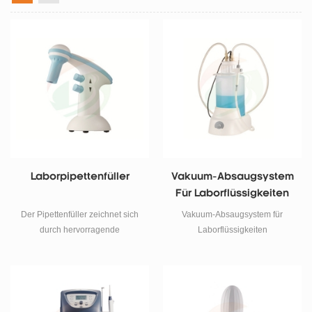
Laborpipettenfüller
Vakuum-Absaugsystem
Für Laborflüssigkeiten
Der Pipettenfüller zeichnet sich
Vakuum-Absaugsystem für
durch hervorragende
Laborflüssigkeiten
Eigenschaften und ein
ergonomisches Design aus und
ist für fast alle gängigen Glas-
oder Kunststoffpipetten geeignet