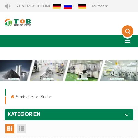
TOB NEW ENERGY TECHNOLOGY CO., LTD..
Deutsch
Startseite
>
Suche
KATEGORIEN
Rasteransicht
Listenansicht