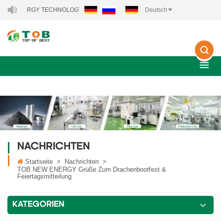
W ENERGY TECHNOLOGY CO., LTD..
Deutsch
NACHRICHTEN
Startseite
>
Nachrichten
>
TOB NEW ENERGY Grüße Zum Drachenbootfest &
Feiertagsmitteilung
KATEGORIEN