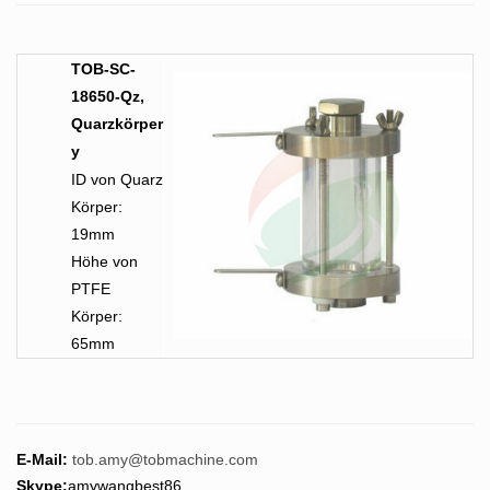
TOB-SC-
18650-Qz,
Quarzkörper
y
ID von Quarz
Körper:
19mm
Höhe von
PTFE
Körper:
65mm
E-Mail:
tob.amy@tobmachine.com
Skype:
amywangbest86