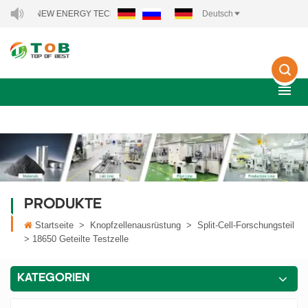
TOB NEW ENERGY TECHNOLOGY CO., LTD..
Deutsch
PRODUKTE
Startseite
>
Knopfzellenausrüstung
>
Split-Cell-Forschungsteil
>
18650 Geteilte Testzelle
KATEGORIEN