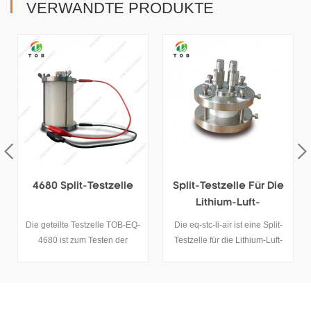
VERWANDTE PRODUKTE
Split-Testzelle Für Die
Split-Testzelle Für F &
Lithium-Luft-
E-Knopfzellenbatterie
Batterieforschung
Q-
Die eq-stc-li-air ist eine Split-
Das eq-3estc15 erforscht
Testzelle für die Lithium-Luft-
hauptsächlich handgefertigte
Batterieforschung. Sie können
wiederaufladbare Batterien
-
den Luftströmungsdruck auf
und Elektrodenmaterialien.
einfache Weise steuern und
Die Dicke ist einstellbar und
verschiedene Anoden- und
einfach und flexibel zu