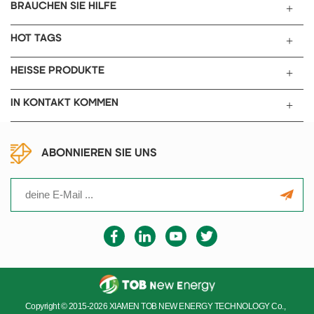
Kathodenmaterialien testen.
bedienen.
BRAUCHEN SIE HILFE
s
HOT TAGS
en
HEISSE PRODUKTE
IN KONTAKT KOMMEN
ABONNIEREN SIE UNS
Copyright © 2015-2026 XIAMEN TOB NEW ENERGY TECHNOLOGY Co.,