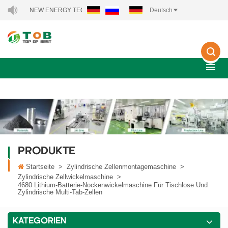
 TOB NEW ENERGY TECHNOLOGY CO., LTD..
Deutsch
PRODUKTE
Startseite
>
Zylindrische Zellenmontagemaschine
>
Zylindrische Zellwickelmaschine
>
4680 Lithium-Batterie-Nockenwickelmaschine Für Tischlose Und
Zylindrische Multi-Tab-Zellen
KATEGORIEN