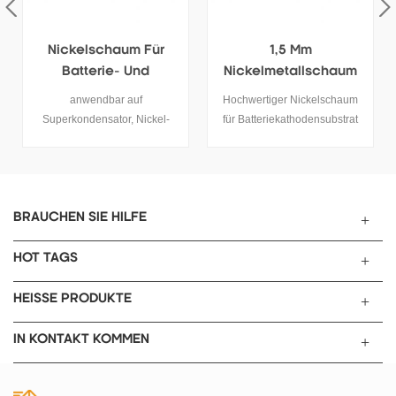
Nickelschaum Für
1,5 Mm
Batterie- Und
Nickelmetallschaum
Superkondensator-
Für
anwendbar auf
Hochwertiger Nickelschaum
Kathodensubstrat
Batteriekathodensubs
Superkondensator, Nickel-
für Batteriekathodensubstrat
Trate
Wasserstoff-Batterie, Nickel-
Spezifikationen anwendbar
Cadmium-Batterie,
auf Superkondensator,
Brennstoffzelle ...
Nickelwasserstoffbatterie,
Nickelkadmiumbatterie,
Brennstoffzelle ...... Artikel Wert
BRAUCHEN SIE HILFE
dicke 0,5 mm, 1,0 mm, 1,5 mm,
1,7 mm Porosität 97%
HOT TAGS
Reinheit ≥99,8% ppi 110
Flächendichte 350 ± 20 g / m²
HEISSE PRODUKTE
verwendet für
Superkondensator,
IN KONTAKT KOMMEN
Nickelwasserstoffbatterie,
Nickelkadmiumbatterie,
Brennstoffzelle ........ Paket und