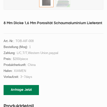
8 Mm Dicke 1,6 Mm Porosität Schaumaluminium Lieferant
Art.-Nr.:
TOB-AlF-008
Bestellung (moq):
1
Zahlung:
L/C,T/T,Western Union,paypal
Preis:
$200/piece
Produktherkunft:
China
Hafen:
XIAMEN
Vorlaufzeit:
3~7days
Anfrage Jetzt
Produktdetail