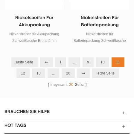
Nickelstreifen Für
Nickelstreifen Für
Akkupackung
Batteriepackung
Schweißlasche Breite
Schweißlasche Breite
Nickelstreifen für Akkupackung
Nickelstreifen für
5mm
6mm
Schweißlasche Breite 5mm
Batteriepackung Schweißlasche
Breite 6mm
erste Seite
1
...
9
10
11
12
13
...
20
letzte Seite
[ insgesamt
20
Seiten]
BRAUCHEN SIE HILFE
HOT TAGS