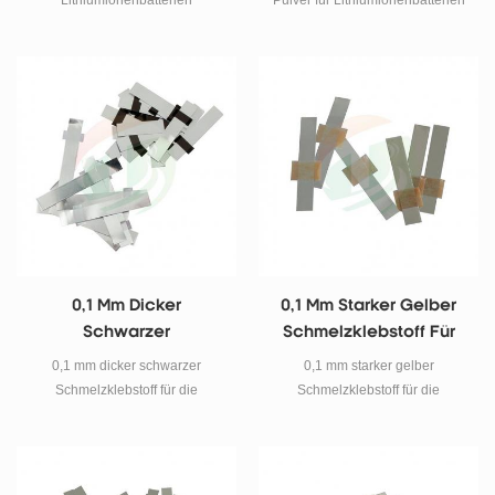
Lithiumionenbatterien
Pulver für Lithiumionenbatterien
Carboxymethylcellulose-cmc-
Pulver
0,1 Mm Dicker
0,1 Mm Starker Gelber
Schwarzer
Schmelzklebstoff Für
Schmelzklebstoff Für
Die Batterielasche
0,1 mm dicker schwarzer
0,1 mm starker gelber
Die Batterielasche
Schmelzklebstoff für die
Schmelzklebstoff für die
Batterielasche
Batterielasche