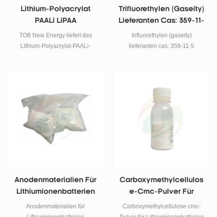
Lithium-Polyacrylat
Trifluorethylen (gaseity)
PAALi LiPAA
Lieferanten Cas: 359-11-
Batteriebinder
5
TOB New Energy liefert das
trifluorethylen (gaseity)
Lithium-Polyacrylat-PAALi-
lieferanten cas: 359-11-5
Batteriebindemittel für Silizium-
Kohlenstoff-Anoden und
Siliziumoxid als Silizium-
Kohlenstoff-Anoden-
Bindemittelmaterialien.
Anodenmaterialien Für
Carboxymethylcellulos
Lithiumionenbatterien
E-Cmc-Pulver Für
Carboxymethylcellulos
Lithiumionenbatterien
Anodenmaterialien für
Carboxymethylcellulose-cmc-
E-Cmc-Pulver