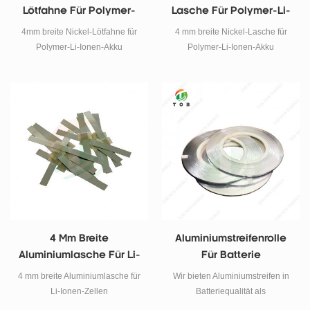
181 2071 5609
Lötfahne Für Polymer-
Lasche Für Polymer-Li-
Li-Ionen-Akku
Ionen-Akku
4mm breite Nickel-Lötfahne für
4 mm breite Nickel-Lasche für
Polymer-Li-Ionen-Akku
Polymer-Li-Ionen-Akku
4 Mm Breite
Aluminiumstreifenrolle
Aluminiumlasche Für Li-
Für Batterie
Ionen-Zellen
4 mm breite Aluminiumlasche für
Wir bieten Aluminiumstreifen in
Li-Ionen-Zellen
Batteriequalität als
Batteriestreifen für die Kathode