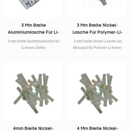
3 Mm Breite
3 Mm Breite Nickel-
Aluminiumlasche Für Li-
Lasche Für Polymer-Li-
Ionen-Zellen
Ionen-Akku
3 mm breite Aluminiumlasche für
3 mm breite Nickel-Lasche als
Li-Ionen-Zellen
Minuspol für Polymer-Li-Ionen-
Batterie Spezifikationen Material
Nickel 99,99% Länge 48mm
Breite 3mm Dicke 0,09 mm
Anwendung An den
Anodenstromkollektor als
Minuspol der Polymerbatterie
anschließen Nettogewicht 128
mg / Stk max. Ladestrom 3a
Email :
tob.amy@tobmachine.com
Skype: amywangbest86
WhatsApp / Telefonnummer: +86
4mm Breite Nickel-
4 Mm Breite Nickel-