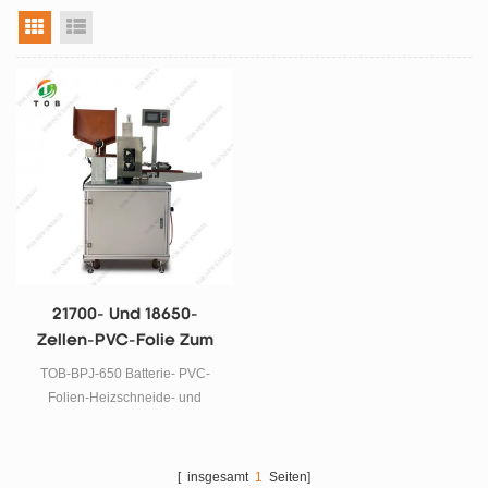
Rasteransicht
Listenansicht
21700- Und 18650-
Zellen-PVC-Folie Zum
Heißschneiden Und
TOB-BPJ-650 Batterie- PVC-
Entfernen Von
Folien-Heizschneide- und
Maschinen
Entfernungsmaschine ist eine
halbautomatische Ausrüstung,
die hauptsächlich zum Entfernen
[ insgesamt
1
Seiten]