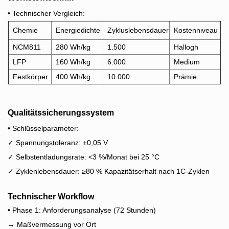
• Technischer Vergleich:
Chemie
Energiedichte
Zykluslebensdauer
Kostenniveau
NCM811
280 Wh/kg
1.500
Hallo
gh
LFP
160 Wh/kg
6.000
Medium
Festkörper
400 Wh/kg
10.000
Prämie
Qualitätssicherungssystem
• Schlüsselparameter:
✓ Spannungstoleranz: ±0,05 V
✓ Selbstentladungsrate: <3 %/Monat bei 25 °C
✓ Zyklenlebensdauer: ≥80 % Kapazitätserhalt nach 1C-Zyklen
Technischer Workflow
• Phase 1: Anforderungsanalyse (72 Stunden)
→ Maßvermessung vor Ort