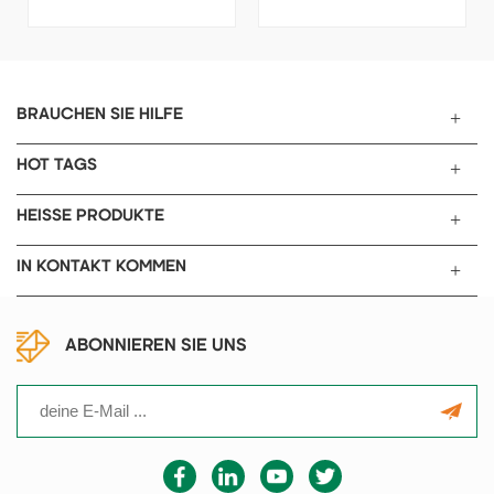
Maschine für Labor
der
Hochgeschwindigkeitsluftstro
m das Material dazu, in der
Mahlkammer in tangentialer
Richtung miteinander zu
BRAUCHEN SIE HILFE
kollidieren, und das Material
wird unter der umfassenden
HOT TAGS
Kraft wie Scherung
gebrochen.
HEISSE PRODUKTE
IN KONTAKT KOMMEN
ABONNIEREN SIE UNS