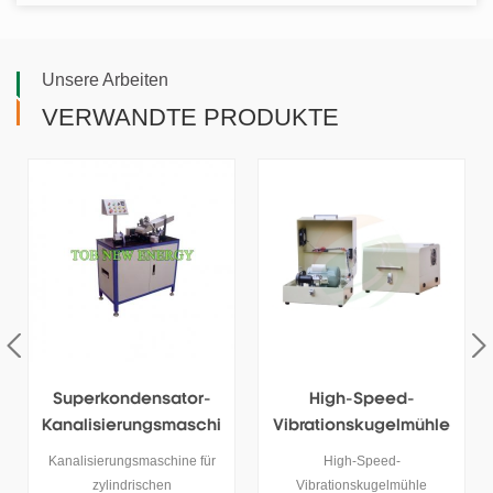
Unsere Arbeiten
VERWANDTE PRODUKTE
High-Speed-
Laborstrahlmühle Für
Vibrationskugelmühle
Trockenes
Maschine
Elektrodenpulver
High-Speed-
Bei der Zerkleinerung mit
Vibrationskugelmühle
spiralförmigem Luftstrom treibt