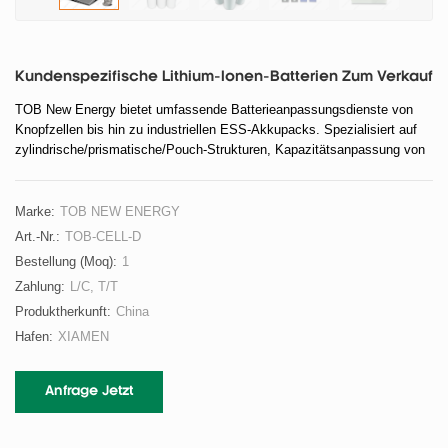
Kundenspezifische Lithium-Ionen-Batterien Zum Verkauf
TOB New Energy bietet umfassende Batterieanpassungsdienste von
Knopfzellen bis hin zu industriellen ESS-Akkupacks. Spezialisiert auf
zylindrische/prismatische/Pouch-Strukturen, Kapazitätsanpassung von
100 mAh bis 5000 Ah sowie NCM-/LFP-/Festkörperbatteriesysteme.
Marke:
TOB NEW ENERGY
Art.-Nr.:
TOB-CELL-D
Bestellung (moq):
1
Zahlung:
L/C, T/T
Produktherkunft:
China
Hafen:
XIAMEN
Anfrage Jetzt