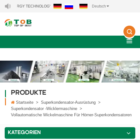
ENERGY TECHNOLOGY CO., LTD..
Deutsch
PRODUKTE
Startseite
>
Superkondensator-Ausrüstung
>
Superkondensator -Wicklermaschine
>
Vollautomatische Wickelmaschine Für Hörner-Superkondensatoren
KATEGORIEN