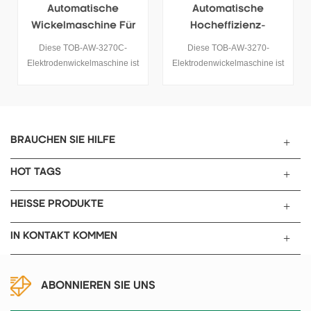
Automatische
Automatische
Wickelmaschine Für
Hocheffizienz-
Die Herstellung Von
Wickelmaschine Mit
Diese TOB-AW-3270C-
Diese TOB-AW-3270-
60130
Superkondensator
Elektrodenwickelmaschine ist
Elektrodenwickelmaschine ist
Superkondensatoren
eine automatische
eine automatische
Wickelmaschine, die für die
Wickelmaschine, die für die
Herstellung von 60130-
Herstellung von 60130-
Superkondensatoren
Superkondensatoren
verwendet wird. Sie eignet
verwendet wird. Sie eignet
BRAUCHEN SIE HILFE
sich auch für den anderen
sich auch für den anderen
Wickelprozess für zylindrische
Wickelprozess für zylindrische
HOT TAGS
Zellen .
Zellen .
HEISSE PRODUKTE
IN KONTAKT KOMMEN
ABONNIEREN SIE UNS