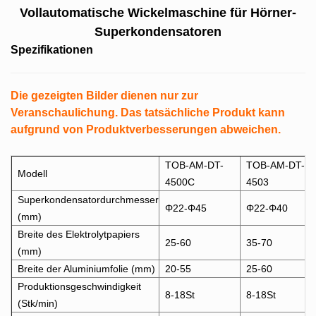
Vollautomatische Wickelmaschine für Hörner-
Superkondensatoren
Spezifikationen
Die gezeigten Bilder dienen nur zur
Veranschaulichung. Das tatsächliche Produkt kann
aufgrund von Produktverbesserungen abweichen.
TOB-AM-DT-
TOB-AM-DT-
Modell
4500C
4503
Superkondensatordurchmesser
Φ22-Φ45
Φ22-Φ40
(mm)
Breite des Elektrolytpapiers
25-60
35-70
(mm)
Breite der Aluminiumfolie (mm)
20-55
25-60
Produktionsgeschwindigkeit
8-18St
8-18St
(Stk/min)