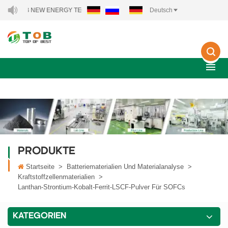
 TOB NEW ENERGY TECHNOLOGY CO., LTD..
Deutsch
PRODUKTE
Startseite
>
Batteriematerialien Und Materialanalyse
>
Kraftstoffzellenmaterialien
>
Lanthan-Strontium-Kobalt-Ferrit-LSCF-Pulver Für SOFCs
KATEGORIEN