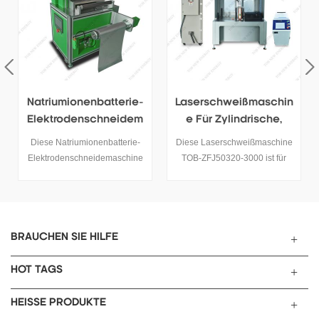
Natriumionenbatterie-
Laserschweißmaschin
Elektrodenschneidem
E Für Zylindrische,
Aschine
Tischlose
Diese Natriumionenbatterie-
Diese Laserschweißmaschine
Batteriestromkollektor
Elektrodenschneidemaschine
TOB-ZFJ50320-3000 ist für
En
der TOB-LCP-Serie wird
zylindrische
hauptsächlich zum Schneiden
Tischbatteriezellen konzipiert
einzelner Stücke von
und speziell für das
Natriumionenbatterieanoden
Präzisionsschweißen von
und -kathodenelektroden
Kathoden- und
BRAUCHEN SIE HILFE
verwendet.
Anodenstromkollektoren
geeignet.
HOT TAGS
HEISSE PRODUKTE