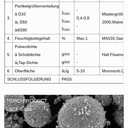
Partikelgrößenverteilung
-
Î¼m
â D10
Mastergröße
3.
0,4-0,8
Î¼m
â¡ D50
2000,Malvem
-
Î¼m
â¢D90
4.
Feuchtigkeitsgehalt
%
Max.1
MA150,Saetor
Pulverdichte
g/ml
-
5.
â Schüttdichte
Hall Flowmete
g/ml
-
â¡Tap-Dichte
6.
Oberfläche
ã¡/g
5-10
Monosorb,Qu
SCHLUSSFOLGERUNG
PASS