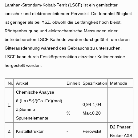
Lanthan-Strontium-Kobalt-Ferrit (LSCF) ist ein gemischter
ionischer und elektronenleitender Pervoskit. Die Ionenleitfähigkeit
ist geringer als bei YSZ, obwohl die Leitfähigkeit hoch bleibt.
Röntgenbeugung und elektrochemische Messungen einer
betriebsbereiten LSCF-Kathode wurden durchgeführt, um deren
Gitterausdehnung während des Gebrauchs zu untersuchen.
LSCF kann durch Festkörperreaktion einzelner Kationenoxide
hergestellt werden.
Nr.
Artikel
Einheit
Spezifikation
Methode
Chemische Analyse
â (La+Sr)/(Co+Fe)(mol)
-
0,94-1,04
1.
â¡Summe
%
Max.0,20
Spurenelemente
D2 Phaser.
2.
Kristallstruktur
-
Perowskit
Bruker AXS