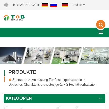
N TOB NEW ENERGY TECHNOLOGY CO., LTD..
Deutsch
PRODUKTE
Startseite
>
Ausrüstung Für Festkörperbatterien
>
Optisches Charakterisierungstestgerät Für Festkörperbatterien
KATEGORIEN