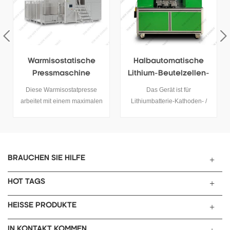
Warmisostatische
Halbautomatische
Pressmaschine
Lithium-Beutelzellen-
Stapelmaschine
Diese Warmisostatpresse
Das Gerät ist für
arbeitet mit einem maximalen
Lithiumbatterie-Kathoden- /
Druck von 600 MPa und einer
Anodenelektroden- und
maximalen Betriebstemperatur
Separator-Z-Stapelverfahren
von 150 °C. Sie ist eine
geeignet.
unverzichtbare Ausrüstung für
die Herstellung von
BRAUCHEN SIE HILFE
Festkörperbatterien.
Interessierte Kunden können
HOT TAGS
sich gerne für weitere
Informationen an uns wenden.
HEISSE PRODUKTE
IN KONTAKT KOMMEN