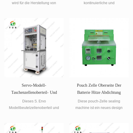
wird für die Herstellung von
kontinuierliche und
Lithium-Polymer-Batterien /
automatische Stanzformung von
Beutelzellenbechern im Labor
Lithium-Polymer-Batteriebeuteln
und in der Produktionslinie zur
verwendet.
Herstellung von
Beutelzellenbatterien verwendet.
Servo-Modell-
Pouch Zelle Oberseite Der
Taschenzellenoberteil- Und
Batterie Hitze Abdichtung
Seit-Sealer-Batterie-
Maschine
Dieses S. Ervo
Diese pouch-Zelle sealing
Heißsiegelmaschine
Modellbeutelzellenoberteil und
machine ist ein neues design
seitlicher
des TOB-SFZ-200 pouch Zelle
Batteriewärmerversiegelungeign
Oberseite Hitze Abdichtung
et sich für
Maschine. Es hat eine bessere