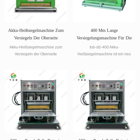
Akku-Heißsiegelmaschine Zum
400 Mm Lange
Versiegeln Der Oberseite
Versiegelungsmaschine Für Die
Oberseite Der Batterie
Akku-Heißsiegelmaschine zum
tob-sfz-400 Akku-
Versiegeln der Oberseite
Heißsiegelmaschine ist ein neu
entwickeltes kompaktes
Heizsiegelgerät zum Versiegeln
von Aluminium-Laminatfolien
während der Herstellung von
Beuteln (Polymer-Li-Ion-Zellen).
Es verfügt über einen 400 mm
langen Siegelkopf, der für
größere Laboruntersuchungen
in Beuteln geeignet ist.