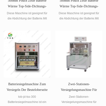
500mm Pouch Zelle Batterie
500mm Pouch Zelle Batterie
Wärme Top-Side-Dichtungs-
Wärme Top-Side-Dichtungs-
Maschine
Maschine
Diese Maschine ist geeignet für
Diese Maschine ist geeignet für
die Abdichtung der Batterie.Mit
die Abdichtung der Batterie.Mit
Temperatur-alarm-Funktion, um
Temperatur-alarm-Funktion, um
Missbrauch zu verhindern sein;
Missbrauch zu verhindern sein;
Das Gerät verfügt über eine
Das Gerät verfügt über eine
Batterie Registerkarte
Batterie Registerkarte
Positionierung block, die
Positionierung block, die
position der Registerkarte
position der Registerkarte
"Batterie" genauer.
"Batterie" genauer.
Batteriesiegelmaschine Zum
Zwei-Stationen-
Versiegeln Der Beuteloberseite
Versiegelungsmaschine Für
Beutelzellen
tob-jd-tss-300
Zwei-Stationen-
Batteriesiegelmaschine ist ein
Versiegelungsmaschine für