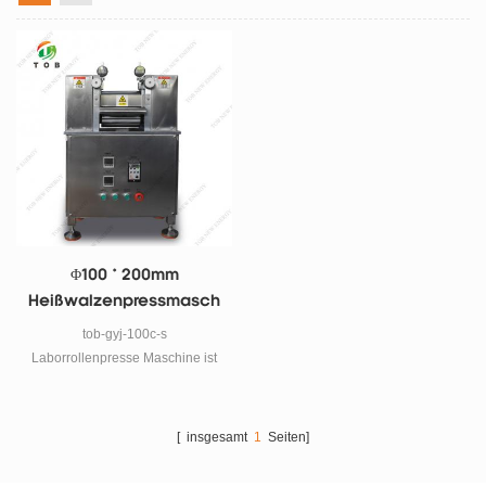
Φ100 * 200mm
Heißwalzenpressmasch
Ine Edelstahl
tob-gyj-100c-s
Laborrollenpresse Maschine ist
eine kompakte Präzision
Heißwalzenpresse Maschine .
Es hat zwei Rollen mit 100 mm
[ insgesamt
1
Seiten]
Durchmesser. x 200 mm Breite
und Mikrometer mit zwei