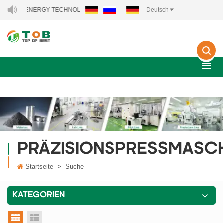
B NEW ENERGY TECHNOLOGY CO., LTD..
Deutsch
PRÄZISIONSPRESSMASC
Startseite
>
Suche
KATEGORIEN
Rasteransicht
Listenansicht