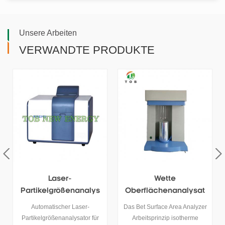
Unsere Arbeiten
VERWANDTE PRODUKTE
Wette
Leitfähigkeitsmessger
Oberflächenanalysat
Ät Mit
Or
Temperaturkompensat
Das Bet Surface Area Analyzer
Mit diesem Messgerät für die
Ion
Arbeitsprinzip isotherme
elektrische Leitfähigkeit