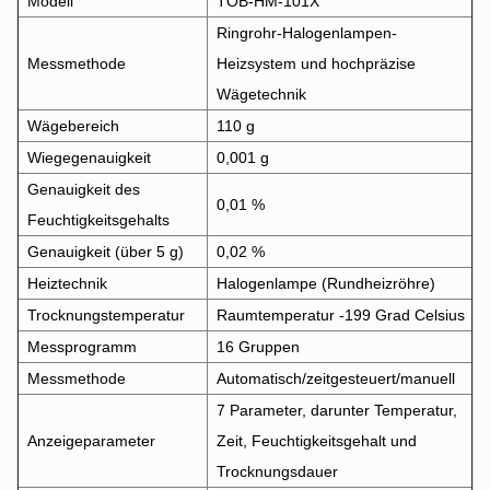
Modell
TOB-HM-101X
Ringrohr-Halogenlampen-
Messmethode
Heizsystem und hochpräzise
Wägetechnik
Wägebereich
110 g
Wiegegenauigkeit
0,001 g
Genauigkeit des
0,01 %
Feuchtigkeitsgehalts
Genauigkeit (über 5 g)
0,02 %
Heiztechnik
Halogenlampe (Rundheizröhre)
Trocknungstemperatur
Raumtemperatur -199 Grad Celsius
Messprogramm
16 Gruppen
Messmethode
Automatisch/zeitgesteuert/manuell
7 Parameter, darunter Temperatur,
Anzeigeparameter
Zeit, Feuchtigkeitsgehalt und
Trocknungsdauer