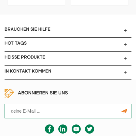
physikalische internationale
können die Leitfähigkeit, die
allgemeine Adsorption
TDS und die Temperatur
statische volumetrische
sowie die Auswahl der
Methode, die automatische
Elektrode für hochreines
Steuerung des gesamten
Wasser getestet werden.
BRAUCHEN SIE HILFE
Computers, ohne die
Notwendigkeit einer
HOT TAGS
manuellen Überwachung.
HEISSE PRODUKTE
IN KONTAKT KOMMEN
ABONNIEREN SIE UNS