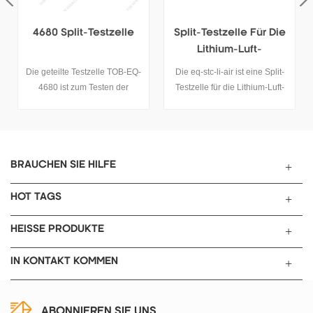
tzelle
Split-Testzelle Für Die
Split-Testzelle Für F
Lithium-Luft-
E-Knopfzellenbatte
Batterieforschung
e TOB-EQ-
Die eq-stc-li-air ist eine Split-
Das eq-3estc15 erforsch
en der
Testzelle für die Lithium-Luft-
hauptsächlich handgeferti
e 4680
Batterieforschung. Sie können
wiederaufladbare Batteri
0-Split-
den Luftströmungsdruck auf
und Elektrodenmaterialie
 einfach
einfache Weise steuern und
Die Dicke ist einstellbar 
en und
verschiedene Anoden- und
einfach und flexibel zu
d wird
Kathodenmaterialien testen.
bedienen.
BRAUCHEN SIE HILFE
es
haltens
HOT TAGS
derungen
HEISSE PRODUKTE
IN KONTAKT KOMMEN
ABONNIEREN SIE UNS