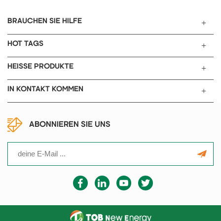
und schnell zerlegen und
verschiedene Anoden- und
ein
zusammenbauen und wird
Kathodenmaterialien testen.
BRAUCHEN SIE HILFE
zum Testen des
Elektrodenzyklusverhaltens
HOT TAGS
nd struktureller Änderungen
verwendet.
HEISSE PRODUKTE
IN KONTAKT KOMMEN
ABONNIEREN SIE UNS