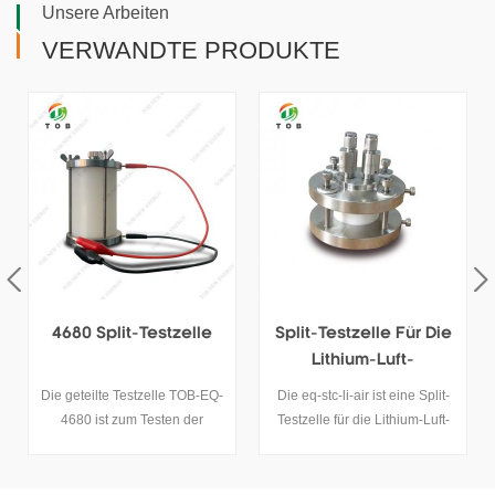
Unsere Arbeiten
VERWANDTE PRODUKTE
4680 Split-Testzelle
Split-Testzelle Für Die
Split
Lithium-Luft-
E-Kn
Batterieforschung
ie geteilte Testzelle TOB-EQ-
Die eq-stc-li-air ist eine Split-
Das 
4680 ist zum Testen der
Testzelle für die Lithium-Luft-
haupts
zylindrischen Zelle 4680
Batterieforschung. Sie können
wiede
konzipiert. Diese 4680-Split-
den Luftströmungsdruck auf
und E
Testzelle lässt sich einfach
einfache Weise steuern und
Die Di