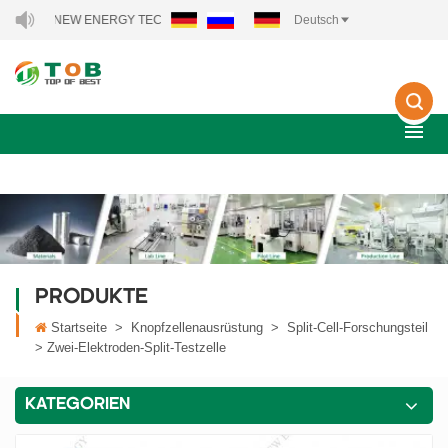
TOB NEW ENERGY TECHNOLOGY CO., LTD..
Deutsch
PRODUKTE
Startseite
>
Knopfzellenausrüstung
>
Split-Cell-Forschungsteil
>
Zwei-Elektroden-Split-Testzelle
KATEGORIEN