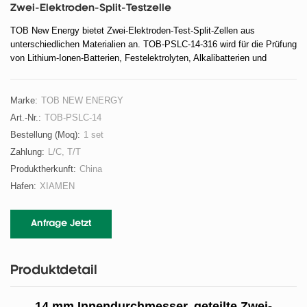
Zwei-Elektroden-Split-Testzelle
TOB New Energy bietet Zwei-Elektroden-Test-Split-Zellen aus
unterschiedlichen Materialien an. TOB-PSLC-14-316 wird für die Prüfung
von Lithium-Ionen-Batterien, Festelektrolyten, Alkalibatterien und
Überkapazitäten verwendet. TOB-PSLC-14-Ti wird für die Prüfung von
Zink-Ionen-Batterien und wässrigen Batterien verwendet. TOB-PSLC-14-
Mo wird zum Testen von Aluminium-Ionen-Batterien und Magnesium-
Marke:
TOB NEW ENERGY
Ionen-Batterien verwendet.
Art.-Nr.:
TOB-PSLC-14
Bestellung (moq):
1 set
Zahlung:
L/C, T/T
Produktherkunft:
China
Hafen:
XIAMEN
Anfrage Jetzt
Produktdetail
14 mm Innendurchmesser, geteilte Zwei-