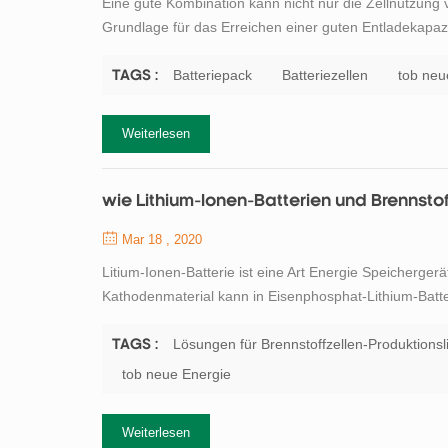
Eine gute Kombination kann nicht nur die Zellnutzung
Grundlage für das Erreichen einer guten Entladekapazit
Wechselstromimpedanz der Einzelbatteriekapazität wird
der Batterie schwächt. aber wie erreicht man eine gu...
Batteriepack
Batteriezellen
tob neu
TAGS :
Weiterlesen
wie Lithium-Ionen-Batterien und Brennstof
Mar 18 , 2020
Litium-Ionen-Batterie ist eine Art Energie Speicherger
Kathodenmaterial kann in Eisenphosphat-Lithium-Batte
Batterie. Nimm das Lithiumeisen Phosphatbatterie als 
Elektrode und das von der negativen Elek...
Lösungen für Brennstoffzellen-Produktionsl
TAGS :
tob neue Energie
Weiterlesen