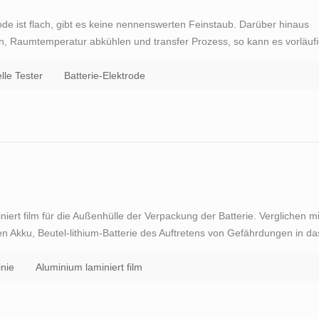
ode ist flach, gibt es keine nennenswerten Feinstaub. Darüber hinaus
cken, Raumtemperatur abkühlen und transfer Prozess, so kann es vorläuf
ifiziert ist. Weiterer Vergleich vorgenommen werden kann auf die
le Tester
Batterie-Elektrode
iniert film für die Außenhülle der Verpackung der Batterie. Verglichen mi
n Akku, Beutel-lithium-Batterie des Auftretens von Gefährdungen in da
us der Schaden. Dies macht es nicht leicht, zu explodieren und damit
inie
Aluminium laminiert film