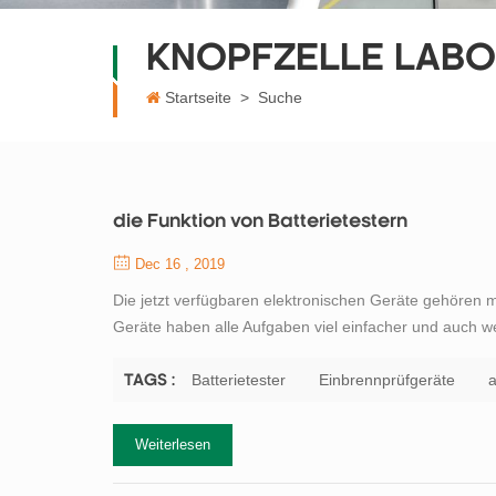
KNOPFZELLE LAB
Startseite
>
Suche
die Funktion von Batterietestern
Dec 16 , 2019
Die jetzt verfügbaren elektronischen Geräte gehören mit
Geräte haben alle Aufgaben viel einfacher und auch wen
erledigt. Ein solches nützliches Produkt, das heute ver
kann abhängig von den v...
Batterietester
Einbrennprüfgeräte
a
TAGS :
Weiterlesen