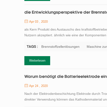
die Entwicklungsperspektive der Brennsto
Apr 03 , 2020
als Kern Produkt des Austauschs des kraftstoffbetri
Nutzern akzeptiert. ähnlich wie eine der Komponente
vielversprechenderen Markt. Als ein High-Tech-Unter
Superkondensators, tob war schon immer der Entwicklu
Brennstoffzellenlösungen
Maschine zur 
TAGS :
Weiterlesen
Warum benötigt die Batterieelektrode ei
Apr 24 , 2020
Nach der Elektrodenbeschichtung Elektrode durch Troc
direkter Verwendung können das Kathodenmaterial und
sie mit Elektrolyt getränkt wurden. die Elektrode kan