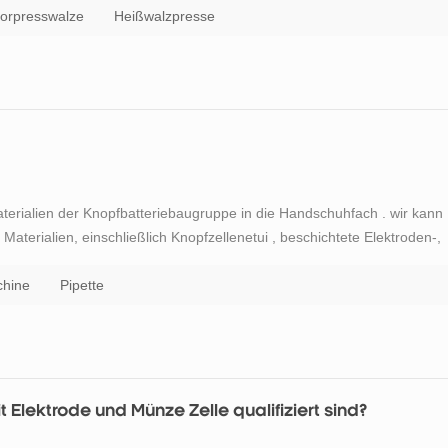
orpresswalze
Heißwalzpresse
aterialien der Knopfbatteriebaugruppe in die Handschuhfach . wir kann
Materialien, einschließlich Knopfzellenetui , beschichtete Elektroden-,
le Abstandshalter , Wellenfeder , Belleville Unterlegscheiben,
chine
Pipette
 Elektrode und Münze Zelle qualifiziert sind?