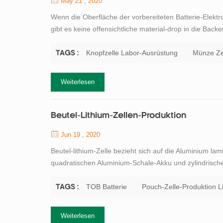
May 21 , 2020
Wenn die Oberfläche der vorbereiteten Batterie-Elektr
gibt es keine offensichtliche material-drop in die Ba
entschieden, dass die Vorbereitung der pole-Blatt qual
Qualität, die Dicke des Batterie-...
Knopfzelle Labor-Ausrüstung
Münze Zel
TAGS :
Weiterlesen
Beutel-Lithium-Zellen-Produktion
Jun 19 , 2020
Beutel-lithium-Zelle bezieht sich auf die Aluminium lam
quadratischen Aluminium-Schale-Akku und zylindrische
erste gas expansion, oder r Freisetzung der Energie a
sicherer. Zur gleichen Ze...
TOB Batterie
Pouch-Zelle-Produktion L
TAGS :
Weiterlesen