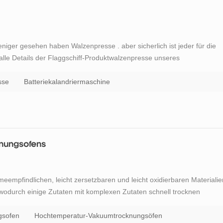
niger gesehen haben Walzenpresse . aber sicherlich ist jeder für die
r alle Details der Flaggschiff-Produktwalzenpresse unseres
ochenen Klassifikatoren als Vormahlsystem mit offenem
rfahren der ...
sse
Batteriekalandriermaschine
nungsofens
mpfindlichen, leicht zersetzbaren und leicht oxidierbaren Materialie
, wodurch einige Zutaten mit komplexen Zutaten schnell trocknen
cknungsöfen sind in Forschungs- und Anwendungsbereichen wie
dh...
gsofen
Hochtemperatur-Vakuumtrocknungsöfen