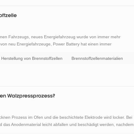
ffzelle
ebenen Fahrzeugs, neues Energiefahrzeug wurde von immer mehr
n von neu Energiefahrzeuge, Power Battery hat einen immer
nehmen auf dem Gebiet der Lithium-Ionen-Batterie und des
ng der Brennstoffze...
Herstellung von Brennstoffzellen
Brennstoffzellenmaterialien
nen Walzpressprozess?
knen Prozess im Ofen und die beschichtete Elektrode wird locker. Bei
 das Anodenmaterial leicht abfallen und beschädigt werden, nachdem
n durch die gedrückt werden Batterieelektrodenwalzenmaschine . die