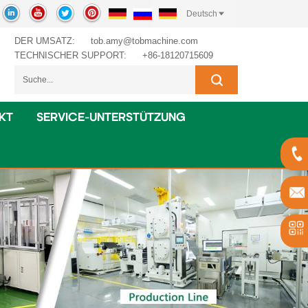
Deutsch
DER UMSATZ:
tob.amy@tobmachine.com
TECHNISCHER SUPPORT:
+86-18120715609
KT
SERVICE-UNTERSTÜTZUNG