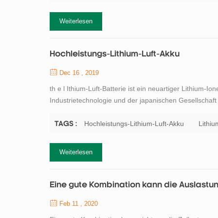
Weiterlesen
Hochleistungs-Lithium-Luft-Akku
Dec 16 , 2019
th e l Ithium-Luft-Batterie ist ein neuartiger Lithium-
Industrietechnologie und der japanischen Gesellschaft 
verwendet Lithiummetall als negative Elektrode, Sauerst
einen festen Elektrolyten getr...
Hochleistungs-Lithium-Luft-Akku
Lithiu
TAGS :
Weiterlesen
Eine gute Kombination kann die Auslastun
Feb 11 , 2020