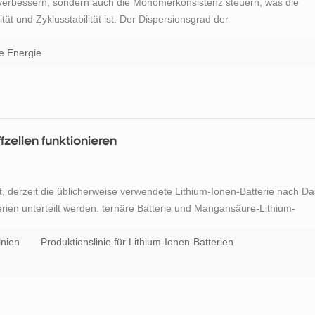
 verbessern, sondern auch die Monomerkonsistenz steuern, was die
ät und Zyklusstabilität ist. Der Dispersionsgrad der
 jedoch verstärkt, was die Zyklusleistung und die verfügbare Kapazitä
e Energie
fzellen funktionieren
ät, derzeit die üblicherweise verwendete Lithium-Ionen-Batterie nach Da
rien unterteilt werden. ternäre Batterie und Mangansäure-Lithium-
Beispiel: Beim Entladen wird das Eisenphosphat in der positive
inien
Produktionslinie für Lithium-Ionen-Batterien