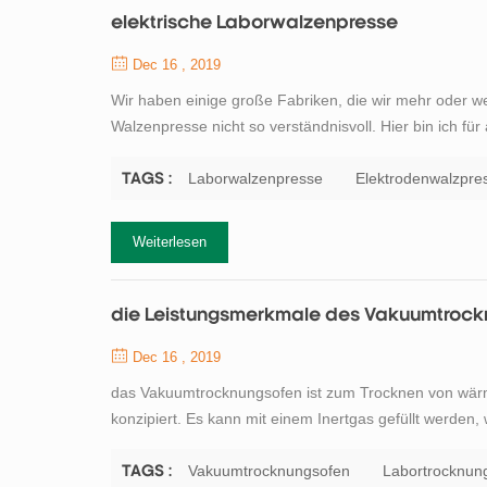
elektrische Laborwalzenpresse
Dec 16 , 2019
Wir haben einige große Fabriken, die wir mehr oder we
Walzenpresse nicht so verständnisvoll. Hier bin ich fü
Unternehmens. Walzenpresse und eine Reihe von gebr
Zementmühlenwalzenmahlsystem, insbesondere das Ve
Laborwalzenpresse
Elektrodenwalzpre
TAGS :
Weiterlesen
die Leistungsmerkmale des Vakuumtrock
Dec 16 , 2019
das Vakuumtrocknungsofen ist zum Trocknen von wärmee
konzipiert. Es kann mit einem Inertgas gefüllt werden
können. Geltungsbereich: Hochtemperatur-Vakuumtro
Biochemie, chemischer Pharmazie, Medizin und Gesun
Vakuumtrocknungsofen
Labortrocknun
TAGS :