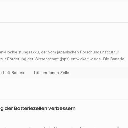
Ionen-Hochleistungsakku, der vom japanischen Forschungsinstitut für
zur Förderung der Wissenschaft (jsps) entwickelt wurde. Die Batterie
off in der Luft als positive Elektrode und die Elektroden sind durch
m-Luft-Batterie
Lithium-Ionen-Zelle
g der Batteriezellen verbessern