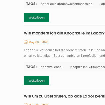
Stabilität, Festigkeit und die elektroche...
Batterieelektrodenwalzenmaschine
Lab
TAGS :
Weiterlesen
Wie montiere ich die Knopfzelle im Labor?
May 08 , 2020
Legen Sie vor dem Start die vorbereiteten Teile und M
einen vollständigen Satz von anbieten Knopfzellen und 
Kathoden- und Anodenmaterialien, Elektrolyt , Knopfzel
Batterietrenner . 1. Platzieren Si...
Knopfzellenetui
Knopfzellen-Crimpmas
TAGS :
Weiterlesen
Wie um zu überprüfen, ob das Labor bereit