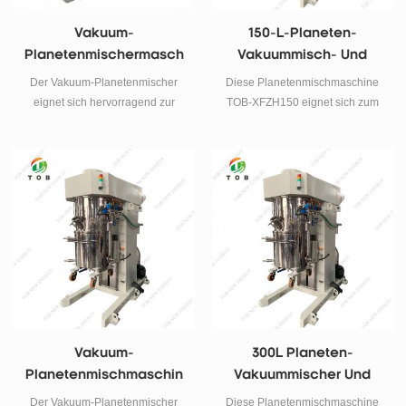
Vakuum-
150-L-Planeten-
Planetenmischermasch
Vakuummisch- Und
Ine Mit 100 L
Dispergiermaschinen
Der Vakuum-Planetenmischer
Diese Planetenmischmaschine
Fassungsvermögen
eignet sich hervorragend zur
TOB-XFZH150 eignet sich zum
Herstellung von Licoo3, Lifepo4,
Mischen und Dispergieren der
Leuchtstoffen und
Pulver- und Flüssigmaterialien
Keramikschlämmen ohne
verschiedener gängiger
Gasblasenbildung. und das
Batterien und erhält schließlich
verarbeitete Material führt zu
eine gleichmäßig gemischte
einer besseren Dispersion und
Batterieaufschlämmung.
Gleichförmigkeit.
Besonders geeignet für
hochviskose Prozesse.
Vakuum-
300L Planeten-
Planetenmischmaschin
Vakuummischer Und
E Mit 200 L
Dispergiermaschine
Der Vakuum-Planetenmischer
Diese Planetenmischmaschine