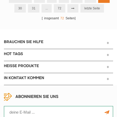
Batterien und erhält schließlich
Batterien und erhält schließlich
30
31
...
72
letzte Seite
eine gleichmäßig gemischte
eine gleichmäßig gemischte
Batterieaufschlämmung.
Batterieaufschlämmung.
[ insgesamt
72
Seiten]
Besonders geeignet für
Besonders geeignet für
hochviskose Prozesse.
hochviskose Prozesse.
BRAUCHEN SIE HILFE
HOT TAGS
HEISSE PRODUKTE
IN KONTAKT KOMMEN
ABONNIEREN SIE UNS