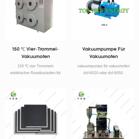
150 ℃ Vier-Trommel-
Vakuumpumpe Für
Vakuumofen
Vakuumofen
150 ℃ vier Trommeln
vakuumpumpe für vakuumofen
elektrischer Rundbackofen für
dzf-6020 oder dzf-6050.
das Backen von Elektroden in
der Rollenbatterie-
Produktionslinie Spezifikationen
Der Umlaufvakuumofen ist für
die Trocknungsprozesse der
Ionenbatterieelektroden zur
Herstellung bestimmt. Der
Vakuumofen-Arbeitsraum ist mit
einem zylindrischen Ausleger