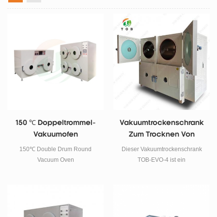
150 ℃ Doppeltrommel-
Vakuumtrockenschrank
Vakuumofen
Zum Trocknen Von
Batterieelektrodenrolle
150℃ Double Drum Round
Dieser Vakuumtrockenschrank
N
Vacuum Oven
TOB-EVO-4 ist ein
energiesparender
Vakuumtrockenschrank zum
Trocknen von
Batterieelektrodenblechrollen
mit vier Trockenkammern.