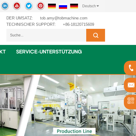
Deutsch
DER UMSATZ:
tob.amy@tobmachine.com
TECHNISCHER SUPPORT:
+86-18120715609
KT
SERVICE-UNTERSTÜTZUNG