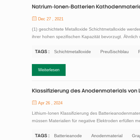
Natrium-Ionen-Batterien Kathodenmateri
Dec 27 , 2021
(1) geschichtete Metalloxide Schichtmetalloxide werd
ihrer hohen spezifischen Kapazität bevorzugt. Ähnlich
vielversprechende Kathodenmaterialien für den kommer
preußisch-blaue Rahmenstruktur ermöglicht di...
Schichtmetalloxide
Preußischblau
TAGS :
Weiterlesen
Klassifizierung des Anodenmaterials von 
Apr 26 , 2024
Lithium-Ionen Klassifizierung des Batterieanodenmateri
müssen Materialien für negative Elektroden erfüllen m
hat ein niedriges Redoxpotential um der hohen Ausg
des Prozesses der Li-Interkalation ...
Batterieanode
Anodenmaterial
Gra
TAGS :