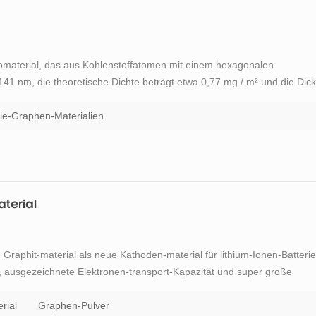
omaterial, das aus Kohlenstoffatomen mit einem hexagonalen
141 nm, die theoretische Dichte beträgt etwa 0,77 mg / m² und die Dic
oms. Kohlenstoffatome sind auf die Weise von sp2 an der
sl...
rie-Graphen-Materialien
terial
Graphit-material als neue Kathoden-material für lithium-Ionen-Batteri
r, ausgezeichnete Elektronen-transport-Kapazität und super große
mus von Graphen-anode-material ist sim ilar zu anderen
.
rial
Graphen-Pulver