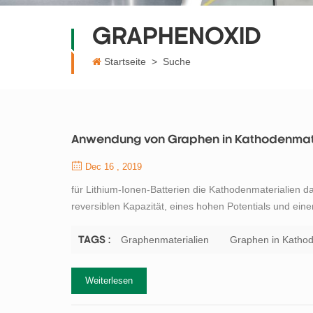
GRAPHENOXID
Startseite
>
Suche
Anwendung von Graphen in Kathodenmate
Dec 16 , 2019
für Lithium-Ionen-Batterien die Kathodenmaterialien d
reversiblen Kapazität, eines hohen Potentials und einer
Derzeit ist Lithiumeisenphosphat das häufigste Kathode
elektrische Leitfähigkeit und e...
Graphenmaterialien
Graphen in Kathod
TAGS :
Weiterlesen