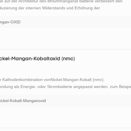
die auf der Architektur des lithiummanganat Batterie verbessert den
eduzierung der internen Widerstands und Erhöhung der
 die hohe thermische Stabilität, verbesserte Sicherheit, sondern begrenz
angan-OXID
Nickel-Mangan-Kobaltoxid (nmc)
die Kathodenkombination vonNickel-Mangan-Kobalt (nmc).
dung als Energie- oder Strombatterie angepasst werden. zum Beispi
ine Kapazität von ungefähr 2.800 mAh und kann 4a bis 5a
ne bestimmte ...
Nickel-Kobalt-Manganoxid