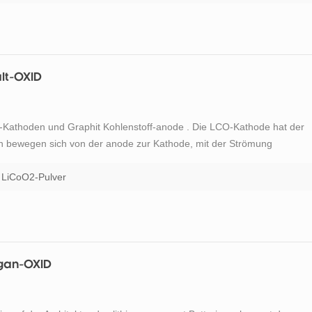
lt-OXID
D-Kathoden und Graphit Kohlenstoff-anode . Die LCO-Kathode hat der
nen bewegen sich von der anode zur Kathode, mit der Strömung
zifische Energie macht lithium-Kobalt-OXID-Batterie eine beliebte
LiCoO2-Pulver
ngan-OXID