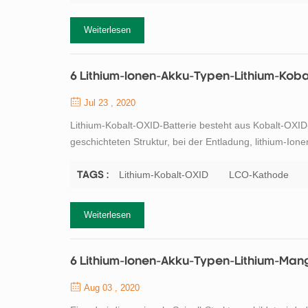
Weiterlesen
6 Lithium-Ionen-Akku-Typen-Lithium-Koba
Jul 23 , 2020
Lithium-Kobalt-OXID-Batterie besteht aus Kobalt-OXI
geschichteten Struktur, bei der Entladung, lithium-Io
umkehren, wenn der Akku geladen wird. Seine hohe spe
Wahl für Handys, laptops und Digitalkameras. Die N...
Lithium-Kobalt-OXID
LCO-Kathode
TAGS :
Weiterlesen
6 Lithium-Ionen-Akku-Typen-Lithium-Ma
Aug 03 , 2020