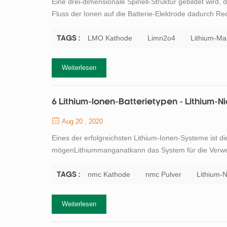
Eine drei-dimensionale Spinell-Struktur gebildet wird, 
Fluss der Ionen auf die Batterie-Elektrode dadurch R
Strombelastbarkeit. Ein weiterer Vorteil der Spinell ist
Zyklus und Kalender Leben. TOB New Energy ...
LMO Kathode
Limn2o4
Lithium-M
TAGS :
Weiterlesen
6 Lithium-Ionen-Batterietypen - Lithium-
Aug 20 , 2020
Eines der erfolgreichsten Lithium-Ionen-Systeme ist 
mögenLithiummanganatkann das System für die Verwen
dienmcin der 18650 Batterie hat unter mäßiger Last e
Entladeströme liefern. Der gleiche nmc-Typ, der für ei
nmc Kathode
nmc Pulver
Lithium-
TAGS :
Weiterlesen