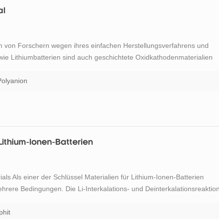
al
en von Forschern wegen ihres einfachen Herstellungsverfahrens und
 wie Lithiumbatterien sind auch geschichtete Oxidkathodenmaterialien
ziellen Einsatz in Natriumionenbatterien. (2) Preußischblau Die
Polyanion
Lithium-Ionen-Batterien
als Als einer der Schlüssel Materialien für Lithium-Ionen-Batterien
ehrere Bedingungen. Die Li-Interkalations- und Deinterkalationsreaktio
angsspannung von Lithium-Ionen-Batterien gerecht zu werden. Während
phit