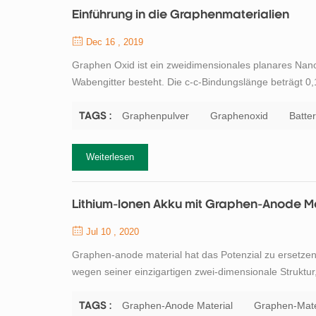
Einführung in die Graphenmaterialien
Dec 16 , 2019
Graphen Oxid ist ein zweidimensionales planares Nan
Wabengitter besteht. Die c-c-Bindungslänge beträgt 0,
beträgt nur etwa den Durchmesser eines Kohlenstoffat
Hybridisierung beteiligt, und Elektronen können reibung
Graphenpulver
Graphenoxid
Batte
TAGS :
Weiterlesen
Lithium-Ionen Akku mit Graphen-Anode Ma
Jul 10 , 2020
Graphen-anode material hat das Potenzial zu ersetzen 
wegen seiner einzigartigen zwei-dimensionale Struktu
spezifische Oberfläche. Die lithium storage-Mechanis
kohlenstoffhaltigen Materialien. Während des Ladevo..
Graphen-Anode Material
Graphen-Mate
TAGS :